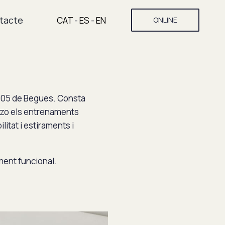
tacte
CAT
-
ES
-
EN
ONLINE
 105 de Begues. Consta
tzo els entrenaments
itat i estiraments i
ment funcional.