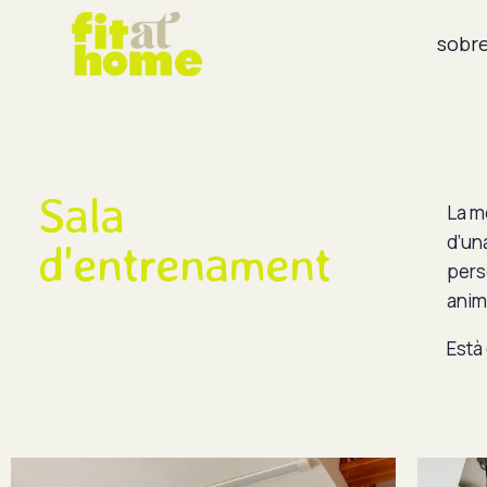
sobr
Sala
La m
d’un
d'entrenament
pers
anim
Està