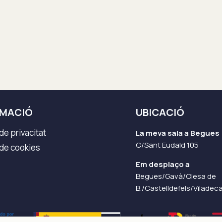
RMACIÓ
UBICACIÓ
 de privacitat
La meva sala a Begues
C/Sant Eudald 105
 de cookies
Em desplaço a
Begues/Gavà/Olesa de
B./Castelldefels/Viladec