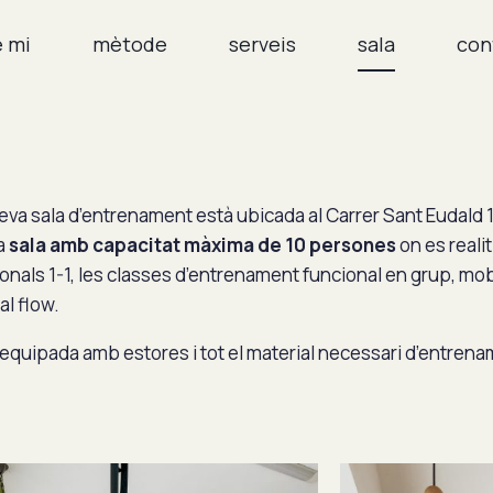
e mi
mètode
serveis
sala
con
eva sala d’entrenament està ubicada al Carrer Sant Eudald
a
sala amb capacitat màxima de 10 persones
on es reali
onals 1-1, les classes d’entrenament funcional en grup, mobil
al flow.
 equipada amb estores i tot el material necessari d’entrena