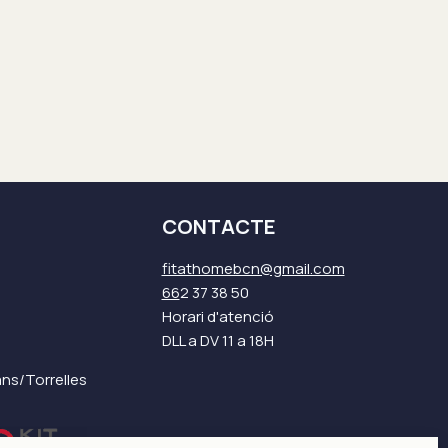
CONTACTE
fitathomebcn@gmail.com
66
2 37 38 50
Horari d'atenció
DLL a DV 11 a 18H
ans/Torrelles